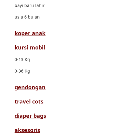
bayi baru lahir
usia 6 bulan+
koper anak
kursi mobil
0-13 Kg
0-36 Kg
gendongan
travel cots
diaper bags
aksesoris