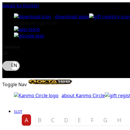
lewati ke Konten
download apps
download app from:
Bahasa
ID
Toggle Nav
about Kanmo Circle
SLOT
A
B
C
D
E
F
G
H