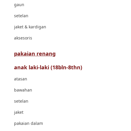
gaun
setelan
jaket & kardigan
aksesoris
pakaian renang
anak laki-laki (18bln-8thn)
atasan
bawahan
setelan
jaket
pakaian dalam