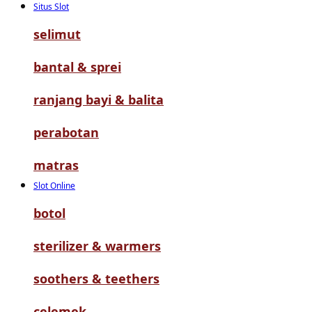
Situs Slot
selimut
bantal & sprei
ranjang bayi & balita
perabotan
matras
Slot Online
botol
sterilizer & warmers
soothers & teethers
celemek